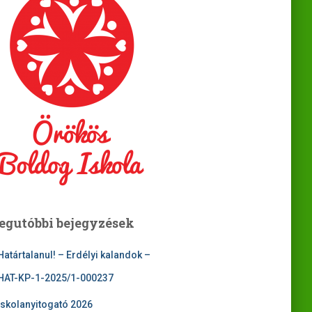
egutóbbi bejegyzések
Határtalanul! – Erdélyi kalandok –
HAT-KP-1-2025/1-000237
Iskolanyitogató 2026