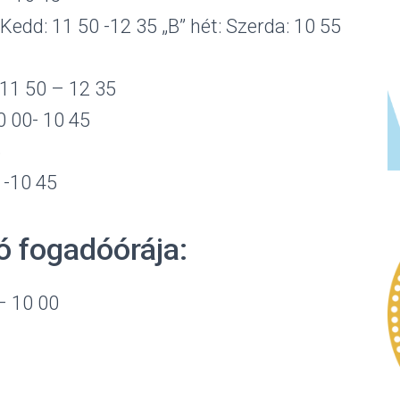
 Kedd: 11 50 -12 35 „B” hét: Szerda: 10 55
11 50 – 12 35
0 00- 10 45
5
 -10 45
ó fogadóórája:
– 10 00