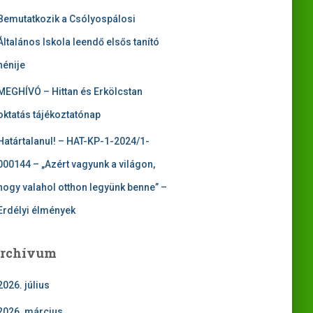
Bemutatkozik a Csólyospálosi
Általános Iskola leendő elsős tanító
nénije
MEGHÍVÓ – Hittan és Erkölcstan
oktatás tájékoztatónap
Határtalanul! – HAT-KP-1-2024/1-
000144 – „Azért vagyunk a világon,
hogy valahol otthon legyünk benne” –
Erdélyi élmények
rchívum
2026. július
2026. március