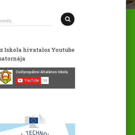
eresés…
z Iskola hivatalos Youtube
satornája