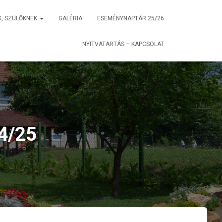
K, SZÜLŐKNEK
GALÉRIA
ESEMÉNYNAPTÁR 25/26
NYITVATARTÁS – KAPCSOLAT
4/25