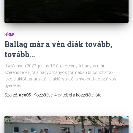
HÍREK
Ballag már a vén diák tovább,
tovább…
(Galériával) 2022. június 18-án, két évnyi kihagyás után
szerencsére újra a hagyományos formában búcsúzhattak
iskolájuktól, tanáraiktól, diáktársaiktól a nyolcadik osztályos
gyerekek.
Szerző:
ace05
| Közzétéve:
4 év
telt el a közzététel óta