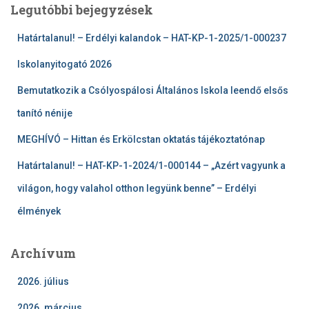
Legutóbbi bejegyzések
Határtalanul! – Erdélyi kalandok – HAT-KP-1-2025/1-000237
Iskolanyitogató 2026
Bemutatkozik a Csólyospálosi Általános Iskola leendő elsős
tanító nénije
MEGHÍVÓ – Hittan és Erkölcstan oktatás tájékoztatónap
Határtalanul! – HAT-KP-1-2024/1-000144 – „Azért vagyunk a
világon, hogy valahol otthon legyünk benne” – Erdélyi
élmények
Archívum
2026. július
2026. március