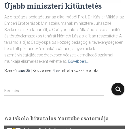
Újabb miniszteri kitüntetés
Az országos pedagógusnap alkalmából Prof. Dr. Kásler Miklós, az
Emberi Erőforrások Minisztériumának minisztere Juhászné
Szekeres Ildikó tanárnőt, a Csólyospálosi Általános Iskola tanító
és történelemszakos tanárát Németh László-díjban részesítette. A
tanárnő a díjat Csólyospálos község pedagógiai tevékenységében
betöltött példaértékű munkásságáért, a gyermekek
személyiségfejlődése érdekében végzett kiemelkedő szakmai
munkája elismeréseként vehette át.
Bővebben…
Szerző:
ace05
| Közzétéve:
4 év
telt el a közzététel óta
Keresés…
Az Iskola hivatalos Youtube csatornája