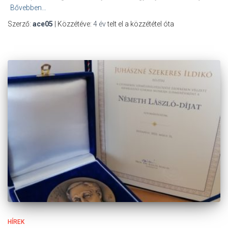
Bővebben…
Szerző:
ace05
| Közzétéve:
4 év
telt el a közzététel óta
HÍREK