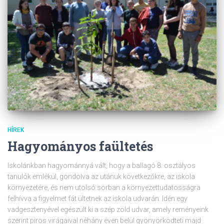
HÍREK
Hagyományos faültetés
Iskolánkban hagyománnyá vált, hogy a ballagó 8. osztályos
tanulók emlékül, gondolva az utánuk következőkre, az iskola
környezetére, és nem utolsó sorban a környezettudatosságra
felhívva a figyelmet fát ültetnek az iskola udvarán. Idén egy
vadgesztenyével egészült ki a szép zöld udvar, amely reményeink
szerint piros virágaival néhány éven belül gyönyörködteti majd