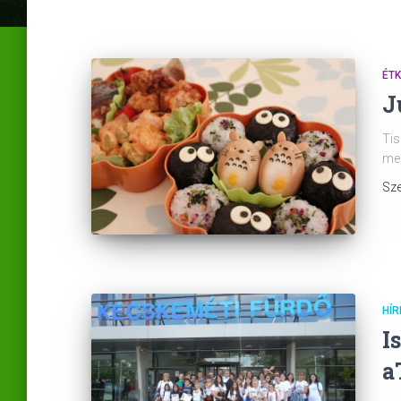
ÉT
J
Tis
meg
Sze
HÍR
I
a