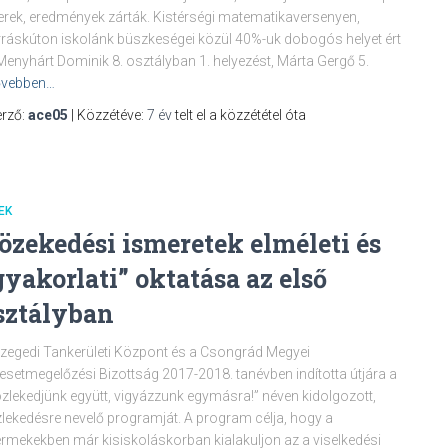
erek, eredmények zárták. Kistérségi matematikaversenyen,
ráskúton iskolánk büszkeségei közül 40%-uk dobogós helyet ért
 Menyhárt Dominik 8. osztályban 1. helyezést, Márta Gergő 5.
vebben…
rző:
ace05
| Közzétéve:
7 év
telt el a közzététel óta
EK
özekedési ismeretek elméleti és
gyakorlati” oktatása az első
sztályban
zegedi Tankerületi Központ és a Csongrád Megyei
esetmegelőzési Bizottság 2017-2018. tanévben indította útjára a
zlekedjünk együtt, vigyázzunk egymásra!” néven kidolgozott,
lekedésre nevelő programját. A program célja, hogy a
rmekekben már kisiskoláskorban kialakuljon az a viselkedési