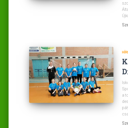
szo
Ált
Újk
Sze
HÍR
K
D
Isk
Spo
a t
des
pál
csa
Sze