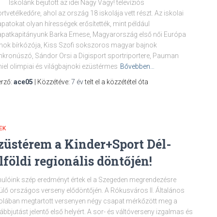
olánk bejutott az idei Nagy Vagy! televíziós
rtvetélkedőre, ahol az ország 18 iskolája vett részt. Az iskolai
patokat olyan hírességek erősítették, mint például
patkapitányunk Barka Emese, Magyarország első női Európa
nok bírkózója, Kiss Szofi sokszoros magyar bajnok
nkronúszó, Sándor Orsi a Digisport sportriportere, Pauman
iel olimpiai és világbajnoki ezüstérmes
Bővebben…
rző:
ace05
| Közzétéve:
7 év
telt el a közzététel óta
EK
züstérem a Kinder+Sport Dél-
lföldi regionális döntőjén!
ulóink szép eredményt értek el a Szegeden megrendezésre
ülő országos verseny elődöntőjén. A Rókusváros II. Általános
olában megtartott versenyen négy csapat mérkőzött meg a
ábbjutást jelentő első helyért. A sor- és váltóverseny izgalmas és