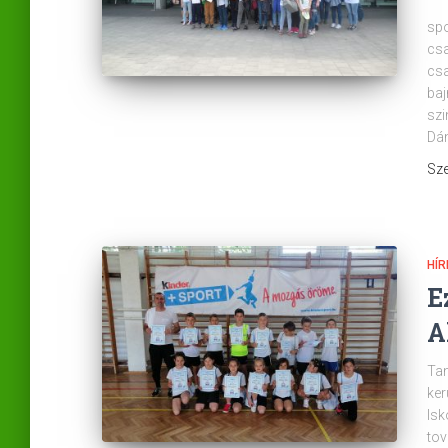
Isk
spo
csa
csa
baj
szi
Dán
Sze
HÍR
E
A
Tan
ker
Isk
tov