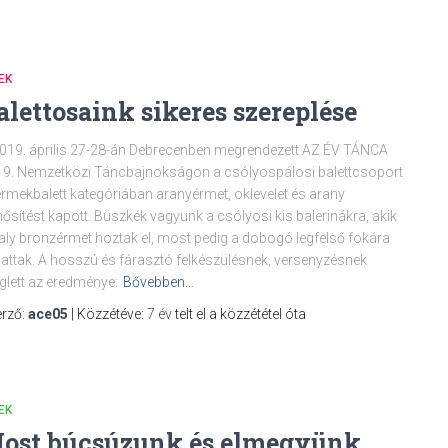
EK
alettosaink sikeres szereplése
019. április 27-28-án Debrecenben megrendezett AZ ÉV TÁNCA
9. Nemzetközi Táncbajnokságon a csólyospálosi balettcsoport
rmekbalett kategóriában aranyérmet, oklevelet és arany
ősítést kapott. Büszkék vagyunk a csólyosi kis balerinákra, akik
aly bronzérmet hoztak el, most pedig a dobogó legfelső fokára
hattak. A hosszú és fárasztó felkészülésnek, versenyzésnek
lett az eredménye:
Bővebben…
rző:
ace05
| Közzétéve:
7 év
telt el a közzététel óta
EK
ost búcsúzunk és elmegyünk…