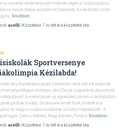
ros versenyt eredményezett melynek végén a Csólyospálosi
alános Iskola diákjai ezüstérmet szereztek. Az elődöntő során
ígyós,
Bővebben…
rző:
ace05
| Közzétéve:
7 év
telt el a közzététel óta
EK
isiskolák Sportversenye
iákolimpia Kézilabda!
olánk lány kézilabdacsapata Szentesen részt vett a Kisiskolák
rtversenye Megyei döntőjén, ahol Deszk csapatával játszottunk
ovábbjutásért. A mérkőzésen az egyesületi szinten is kézilabdázó
zkiek jutottak tovább, de lányaink emelt fővel jöhettek le a
yáról, és nagyon szépen küzdöttek a tisztes helytállásért. A
pat tagjai: Csíkos Rebeka, Nagy Adrienn, Pimbor
Bővebben…
rző:
ace05
| Közzétéve:
7 év
telt el a közzététel óta