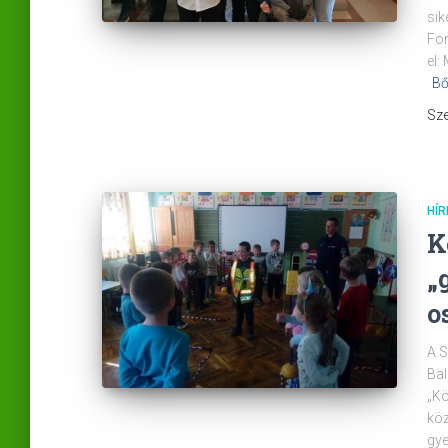
sik
For
el:
Bő
Sze
HÍR
K
„
o
A S
Bal
„Kö
köz
gye