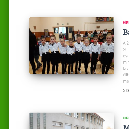
HÍR
B
A 2
201
gye
min
tav
áll
meg
Sze
HÍR
M