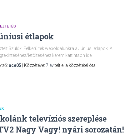
KEZTETÉS
úniusi étlapok
ztelt Szülők! Felkerültek weboldalunkra a Júniusi étlapok. A
tekintéséhez/letöltéséhez kérem kattintson ide!
rző:
ace05
| Közzétéve:
7 év
telt el a közzététel óta
EK
skolánk televíziós szereplése
TV2 Nagy Vagy! nyári sorozatán!