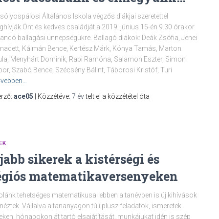
sólyospálosi Általános Iskola végzős diákjai szeretettel
hívják Önt és kedves családját a 2019. június 15-én 9.30 órakor
tandó ballagási ünnepségükre. Ballagó diákok: Deák Zsófia, Jenei
nadett, Kálmán Bence, Kertész Márk, Kónya Tamás, Marton
la, Menyhárt Dominik, Rabi Ramóna, Salamon Eszter, Simon
or, Szabó Bence, Szécsény Bálint, Táborosi Kristóf, Turi
vebben…
rző:
ace05
| Közzétéve:
7 év
telt el a közzététel óta
EK
jabb sikerek a kistérségi és
égiós matematikaversenyeken
olánk tehetséges matematikusai ebben a tanévben is új kihívások
 néztek. Vállalva a tananyagon túli plusz feladatok, ismeretek
eken, hónapokon át tartó elsajátítását, munkájukat idén is szép