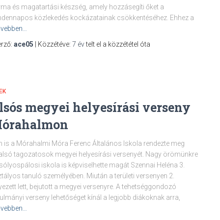
ma és magatartási készség, amely hozzásegíti őket a
dennapos közlekedés kockázatainak csökkentéséhez. Ehhez a
vebben…
rző:
ace05
| Közzétéve:
7 év
telt el a közzététel óta
EK
lsós megyei helyesírási verseny
órahalmon
n is a Mórahalmi Móra Ferenc Általános Iskola rendezte meg
alsó tagozatosok megyei helyesírási versenyét. Nagy örömünkre
sólyospálosi iskola is képviselhette magát Szennai Heléna 3.
tályos tanuló személyében. Miután a területi versenyen 2.
yezett lett, bejutott a megyei versenyre. A tehetséggondozó
ulmányi verseny lehetőséget kínál a legjobb diákoknak arra,
vebben…