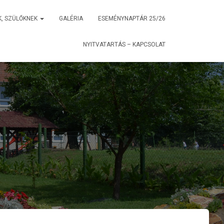
K, SZÜLŐKNEK
GALÉRIA
ESEMÉNYNAPTÁR 25/26
NYITVATARTÁS – KAPCSOLAT