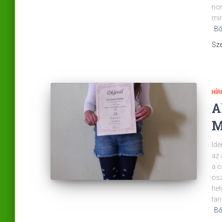
nor
min
Bő
Sze
HÍR
A
M
Idé
az 
a c
osz
hel
tan
Bő