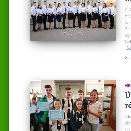
A C
meg
tar
Ber
Gyu
Gáb
Bő
Sze
HÍR
Ú
r
Isk
elé
het