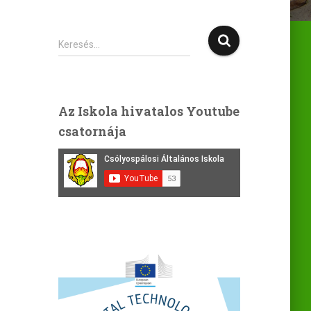
K
Keresés…
e
r
e
s
Az Iskola hivatalos Youtube
é
csatornája
s
: