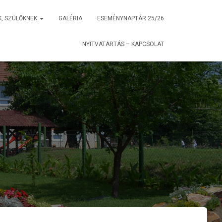
K, SZÜLŐKNEK
GALÉRIA
ESEMÉNYNAPTÁR 25/26
NYITVATARTÁS – KAPCSOLAT