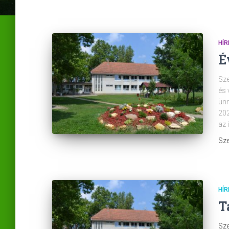
HÍR
É
Sze
és 
ünn
202
az 
Sze
HÍR
T
Sze