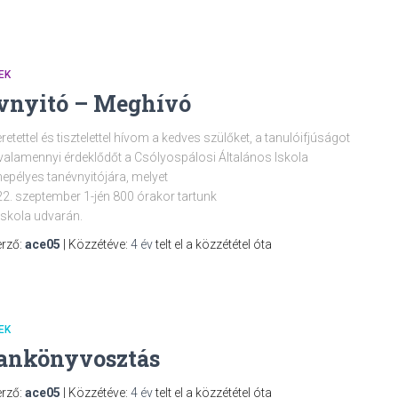
EK
vnyitó – Meghívó
retettel és tisztelettel hívom a kedves szülőket, a tanulóifjúságot
valamennyi érdeklődőt a Csólyospálosi Általános Iskola
epélyes tanévnyitójára, melyet
2. szeptember 1-jén 800 órakor tartunk
iskola udvarán.
rző:
ace05
| Közzétéve:
4 év
telt el a közzététel óta
EK
ankönyvosztás
rző:
ace05
| Közzétéve:
4 év
telt el a közzététel óta