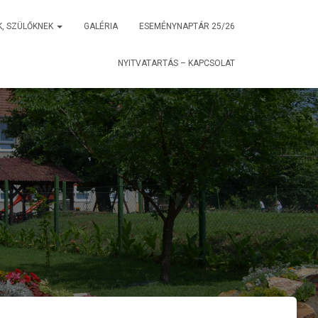
K, SZÜLŐKNEK
GALÉRIA
ESEMÉNYNAPTÁR 25/26
NYITVATARTÁS – KAPCSOLAT