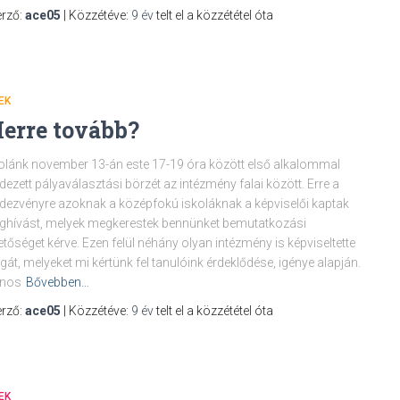
rző:
ace05
| Közzétéve:
9 év
telt el a közzététel óta
EK
erre tovább?
olánk november 13-án este 17-19 óra között első alkalommal
dezett pályaválasztási börzét az intézmény falai között. Erre a
dezvényre azoknak a középfokú iskoláknak a képviselői kaptak
hívást, melyek megkerestek bennünket bemutatkozási
etőséget kérve. Ezen felül néhány olyan intézmény is képviseltette
át, melyeket mi kértünk fel tanulóink érdeklődése, igénye alapján.
jnos
Bővebben…
rző:
ace05
| Közzétéve:
9 év
telt el a közzététel óta
EK