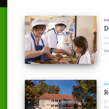
ÉT
D
Tis
meg
Sze
RÖV
R
A 7
Ruz