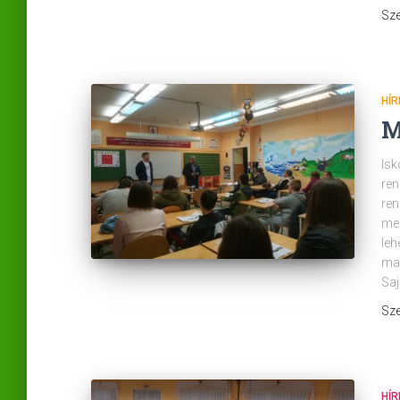
Sze
HÍR
M
Isk
ren
ren
meg
leh
mag
Sa
Sze
HÍR