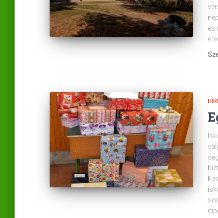
ver
nép
és 
ere
Sze
HÍR
E
Isk
vál
seg
biz
Kec
isk
sor
cip