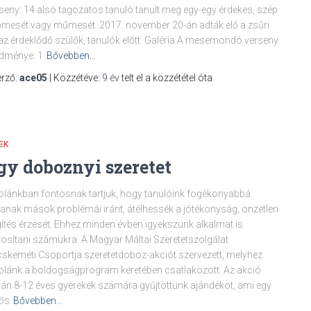
seny: 14 alsó tagozatos tanuló tanult meg egy-egy érdekes, szép
mesét vagy műmesét. 2017. november 20-án adták elő a zsűri
az érdeklődő szülők, tanulók előtt. Galéria A mesemondó verseny
dménye: 1
Bővebben…
rző:
ace05
| Közzétéve:
9 év
telt el a közzététel óta
EK
gy doboznyi szeretet
olánkban fontosnak tartjuk, hogy tanulóink fogékonyabbá
janak mások problémái iránt, átélhessék a jótékonyság, önzetlen
ítés érzését. Ehhez minden évben igyekszünk alkalmat is
tosítani számukra. A Magyar Máltai Szeretetszolgálat
skeméti Csoportja szeretetdoboz-akciót szervezett, melyhez
olánk a boldogságprogram keretében csatlakozott. Az akció
án 8-12 éves gyerekek számára gyűjtöttünk ajándékot, ami egy
ős
Bővebben…