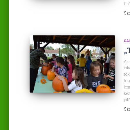
fel
Sze
GA
„
Az 
is
tök
töb
leg
kéz
ját
Sze