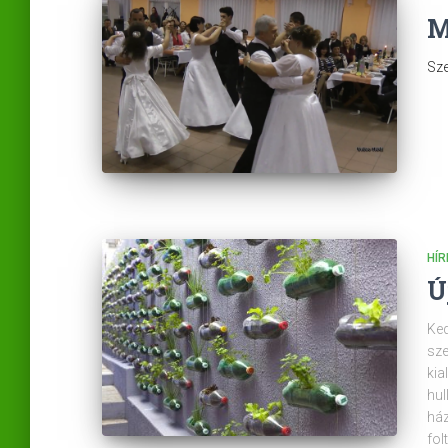
M
Sze
HÍR
Ú
Ked
sze
kia
hul
ház
fol