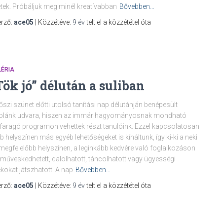
étek. Próbáljuk meg minél kreatívabban
Bővebben…
rző:
ace05
| Közzétéve:
9 év
telt el a közzététel óta
LÉRIA
Tök jó” délután a suliban
őszi szünet előtti utolsó tanítási nap délutánján benépesült
kolánk udvara, hiszen az immár hagyományosnak mondható
faragó programon vehettek részt tanulóink. Ezzel kapcsolatosan
b helyszínen más egyéb lehetőségeket is kínáltunk, így ki-ki a neki
megfelelőbb helyszínen, a leginkább kedvére való foglalkozáson
műveskedhetett, dalolhatott, táncolhatott vagy ügyességi
ékokat játszhatott. A nap
Bővebben…
rző:
ace05
| Közzétéve:
9 év
telt el a közzététel óta