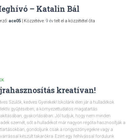
eghívó – Katalin Bál
rző:
ace05
| Közzétéve:
9 év
telt el a közzététel óta
EK
jrahasznosítás kreatívan!
ves Szülők, kedves Gyerekek! Iskolánk élen jár a hulladékok
lektív gyűjtésében, a környezettudatos magatartás
lakításában, gyakorlásában. Jól tudjuk, hogy nem minden
ladék szemét, sőt a hulladékot már nagyon régóta hasznosítják a
tartásokban, gondoljunk csak a rongyszőnyegekre vagy a
tvarrással készült takarókra. Ezért egy felhívással fordulunk