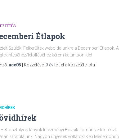
KEZTETÉS
ecemberi Étlapok
ztelt Szülők! Felkerültek weboldalunkra a Decemberi Étlapok. A
tekintéséhez/letöltéséhez kérem kattintson ide!
rző:
ace05
| Közzétéve:
9 év
telt el a közzététel óta
IDHÍREK
övidhírek
 – 8. osztályos lányok Intézményi Bozsik- tornán vettek részt
sán. Gratulálunk! Nagyon ügyesek voltatok! Kép Mesemondó