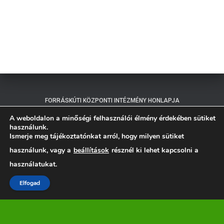
FORRÁSKÚTI KÖZPONTI INTÉZMÉNY HONLAPJA
A weboldalon a minőségi felhasználói élmény érdekében sütiket
ÜLLÉSI FONTOS SÁNDOR TAGINTÉZMÉNY HONLAPJA
használunk.
Ismerje meg tájékoztatónkat arról, hogy milyen sütiket
használunk, vagy a
beállítások
résznél ki lehet kapcsolni a
CSÓLYOSPÁLOS KÖZSÉG HONLAPJA
használatukat.
ADATVÉDELMI IRÁNYELVEK
Elfogad
Az Üllés, Forráskút, Csólyospálos Községi Általános Iskola és
Alapfokú Művészeti Iskola Csólyospálosi Tagintézménye (6135