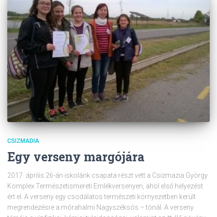
CSIZMADIA
Egy verseny margójára
2017. április 26-án iskolánk csapata részt vett a Csizmazia György
Komplex Természetismereti Emlékversenyen, ahol első helyezést
ért el. A verseny egy csodálatos természeti környezetben került
megrendezésre a mórahalmi Nagyszéksós – tónál. A verseny