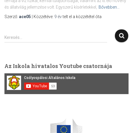
témája a víz fizikai, kémiai tulajdonságai, valamint az itt élő növény
és állatvilág jellemzése volt. Egyszerű kísérletekkel,
Bővebben…
Szerző:
ace05
| Közzétéve:
9 év
telt el a közzététel óta
K
Keresés…
e
r
e
s
Az Iskola hivatalos Youtube csatornája
é
s
: