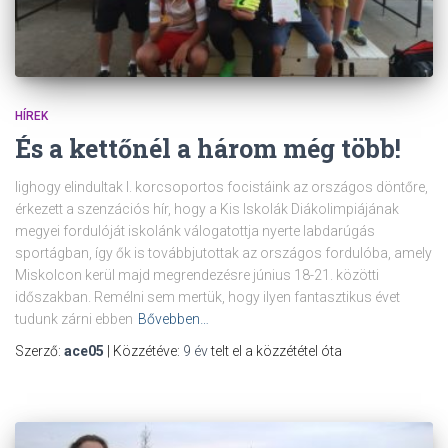
HÍREK
És a kettőnél a három még több!
lighogy elindultak I. korcsoportos focistáink az országos döntőre,
érkezett a szenzációs hír, hogy a Kis Iskolák Diákolimpiájának
megyei fordulóját iskolánk válogatottja nyerte labdarúgás
sportágban, így ők is továbbjutottak az országos fordulóba, amely
Miskolcon kerül majd megrendezésre június 18-21. közötti
időszakban. Remélni sem mertük, hogy ilyen fantasztikus évet
tudunk zárni ebben
Bővebben…
Szerző:
ace05
| Közzétéve:
9 év
telt el a közzététel óta