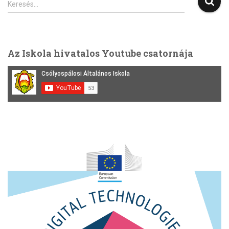
Keresés…
e
r
e
s
Az Iskola hivatalos Youtube csatornája
é
s
: