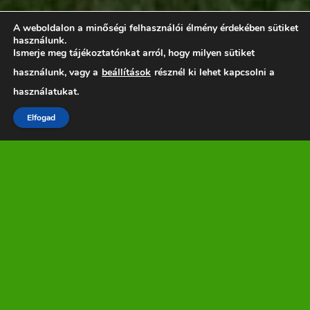
A weboldalon a minőségi felhasználói élmény érdekében sütiket
használunk.
Ismerje meg tájékoztatónkat arról, hogy milyen sütiket
használunk, vagy a
beállítások
résznél ki lehet kapcsolni a
használatukat.
Elfogad
Tisztelt Szülők!
Ha a KRÉTA rendszerbe belépési problémáik adódnak, a következő
kommunikációs e-mail címen kérhetnek segítséget:
titkarsag@cspiskola.hu
×
CSÓLYOSPÁLOSON TANÍTÓK E-MAIL CÍMEI