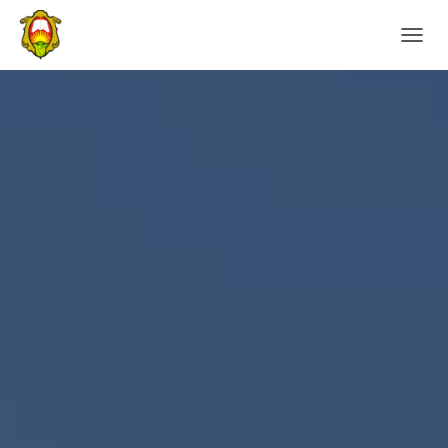
N
A
V
I
G
Á
C
I
Ó
B
E
-
/
K
I
K
A
P
C
S
O