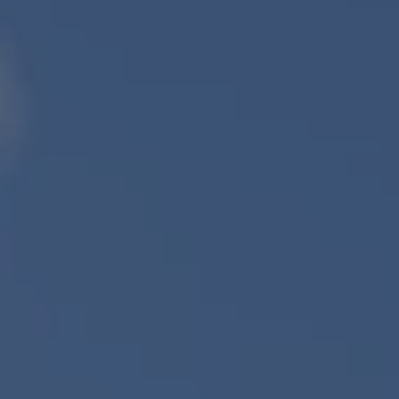
L
Á
S
A