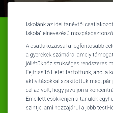
Iskolánk az idei tanévtől csatlakoz
Iskola” elnevezésű mozgásösztönző
A csatlakozással a legfontosabb cél
a gyerekek számára, amely támogatja
jóllétükhöz szükséges rendszeres m
Fejfrissítő Hetet tartottunk, ahol a
aktivitásokkal szakítottuk meg, pá
cél az volt, hogy javuljon a koncent
Emellett csökkenjen a tanulók egyhu
szintje, ami hozzájárul a jobb testi-