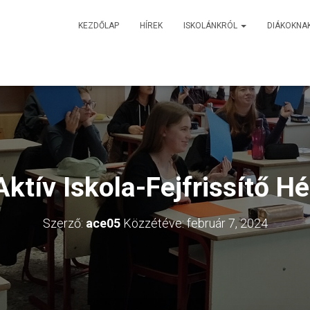
KEZDŐLAP
HÍREK
ISKOLÁNKRÓL
DIÁKOKNA
Aktív Iskola-Fejfrissítő Hé
Szerző:
ace05
Közzétéve:
február 7, 2024