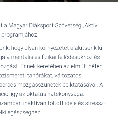
ott a Magyar Diáksport Szövetség „Aktív
 programjához.
unk, hogy olyan környezetet alakítsunk ki
 a mentális és fizikai fejlődésükhöz és
ozgást. Ennek keretében az elmúlt héten
 közismereti tanórákat, változatos
r perces mozgásszünetek beiktatásával. A
ráció, így az oktatás hatékonysága.
zamban inaktívan töltött ideje és stressz-
lelki egészséghez.