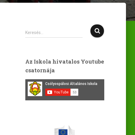
K
Keresés…
e
r
e
s
Az Iskola hivatalos Youtube
é
csatornája
s
: