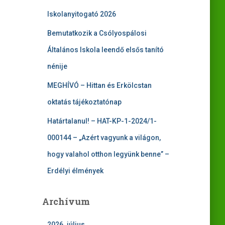
Iskolanyitogató 2026
Bemutatkozik a Csólyospálosi
Általános Iskola leendő elsős tanító
nénije
MEGHÍVÓ – Hittan és Erkölcstan
oktatás tájékoztatónap
Határtalanul! – HAT-KP-1-2024/1-
000144 – „Azért vagyunk a világon,
hogy valahol otthon legyünk benne” –
Erdélyi élmények
Archívum
2026. július