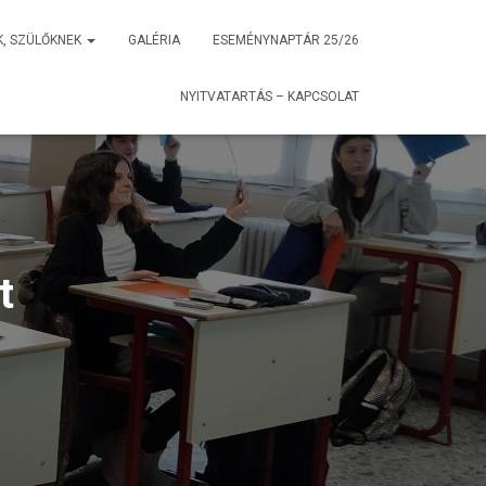
K, SZÜLŐKNEK
GALÉRIA
ESEMÉNYNAPTÁR 25/26
NYITVATARTÁS – KAPCSOLAT
t