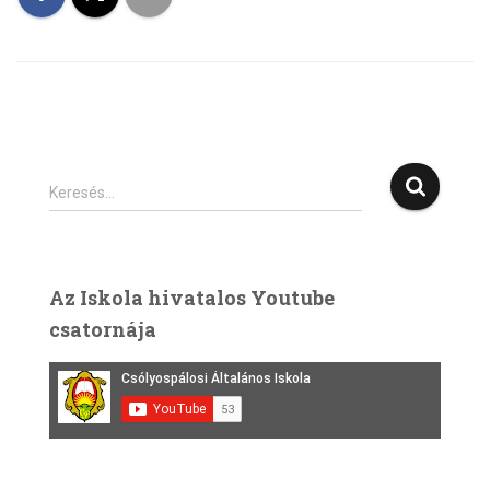
K
Keresés…
e
r
e
s
Az Iskola hivatalos Youtube
é
csatornája
s
: