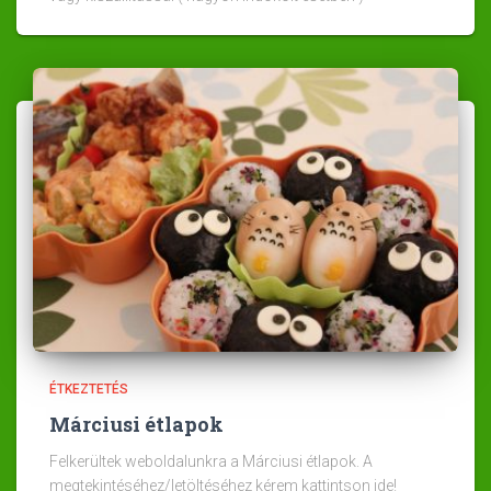
ÉTKEZTETÉS
Márciusi étlapok
Felkerültek weboldalunkra a Márciusi étlapok. A
megtekintéséhez/letöltéséhez kérem kattintson ide!