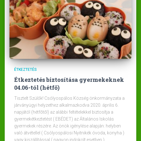
ÉTKEZTETÉS
Étkeztetés biztosítása gyermekeknek
04.06-tól (hétfő)
Tisztelt Szülők! Csólyospálos Község önkormányzata a
járványügyi helyzethez alkalmazkodva 2020. április 6.
napjától (hétfőtől) az alábbi feltételekkel biztosítja a
gyermekétkeztetést ( EBÉDET) az Általános Iskolás
gyermekek részére. Az önök igénylése alapján: helyben
való átvétellel ( Csólyospálosi Nyitnikék óvoda, konyha )
vagy kiszállítással ( nagyon indokolt esetben )