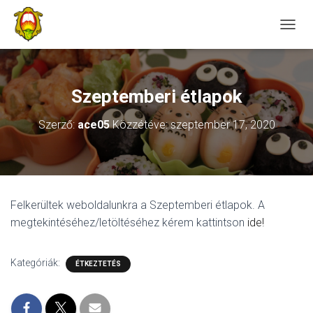
NAVIG
Szeptemberi étlapok
Szerző:
ace05
Közzétéve:
szeptember 17, 2020
Felkerültek weboldalunkra a Szeptemberi étlapok. A
megtekintéséhez/letöltéséhez kérem kattintson
ide!
Kategóriák:
ÉTKEZTETÉS