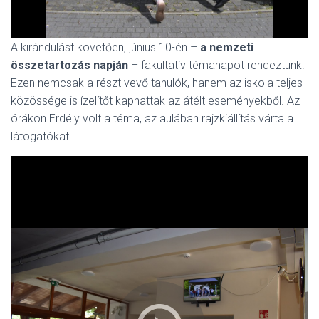
A kirándulást követően, június 10-én –
a nemzeti
összetartozás napján
– fakultatív témanapot rendeztünk.
Ezen nemcsak a részt vevő tanulók, hanem az iskola teljes
közössége is ízelítőt kaphattak az átélt eseményekből. Az
órákon Erdély volt a téma, az aulában rajzkiállítás várta a
látogatókat.