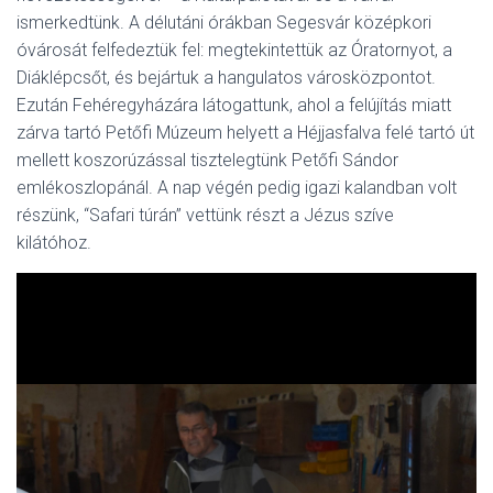
ismerkedtünk. A délutáni órákban Segesvár középkori
óvárosát felfedeztük fel: megtekintettük az Óratornyot, a
Diáklépcsőt, és bejártuk a hangulatos városközpontot.
Ezután Fehéregyházára látogattunk, ahol a felújítás miatt
zárva tartó Petőfi Múzeum helyett a Héjjasfalva felé tartó út
mellett koszorúzással tisztelegtünk Petőfi Sándor
emlékoszlopánál. A nap végén pedig igazi kalandban volt
részünk, “Safari túrán” vettünk részt a Jézus szíve
kilátóhoz.