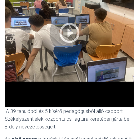
A 39 tanulóból és 5 kísérő pedagógusból álló csoport
Székelyszentlélek központú csillagtúra keretében járta be
Erdély nevezetességeit.