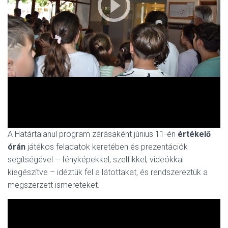
A Határtalanul program zárásaként június 11-én
értékelő
órán
játékos feladatok keretében és prezentációk
segítségével – fényképekkel, szelfikkel, videókkal
kiegészítve – idéztük fel a látottakat, és rendszereztük a
megszerzett ismereteket.