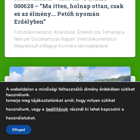
000628 – “Ma itten, holnap ottan, csak
ez az élmény…. Petőfi nyomán
Erdélyben”
Fotódokumentáció: Kirándulás: Értékelő óra: Témanap a
Nemzeti Összetartozás Napján: Videódokumentáció
Megvalósult a Magyar Kormány támogatásával
A weboldalon a minőségi felhasználói élmény érdekében sütiket
használunk.
Ismerje meg tájékoztatónkat arról, hogy milyen sütiket
használunk, vagy a
beállítások
résznél ki lehet kapcsolni a
használatukat.
Elfogad