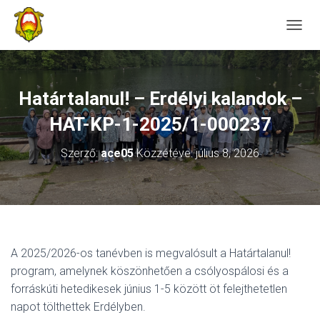
NAVIG
Határtalanul! – Erdélyi kalandok –
HAT-KP-1-2025/1-000237
Szerző:
ace05
Közzétéve:
július 8, 2026
A 2025/2026-os tanévben is megvalósult a Határtalanul!
program, amelynek köszönhetően a csólyospálosi és a
forráskúti hetedikesek június 1-5 között öt felejthetetlen
napot tölthettek Erdélyben.