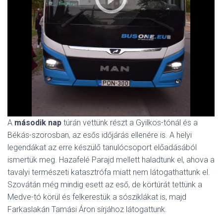
A
második nap
túrán vettünk részt a Gyilkos-tónál és a
Békás-szorosban, az esős időjárás ellenére is. A helyi
legendákat az erre készülő tanulócsoport előadásából
ismertük meg. Hazafelé Parajd mellett haladtunk el, ahova a
tavalyi természeti katasztrófa miatt nem látogathattunk el.
Szovátán még mindig esett az eső, de körtúrát tettünk a
Medve-tó körül és felkerestük a sósziklákat is, majd
Farkaslakán Tamási Áron sírjához látogattunk.