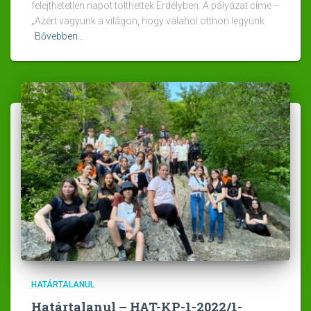
felejthetetlen napot tölthettek Erdélyben. A pályázat címe –
„Azért vagyunk a világon, hogy valahol otthon legyünk
Bővebben...
HATÁRTALANUL
Határtalanul – HAT-KP-1-2022/1-