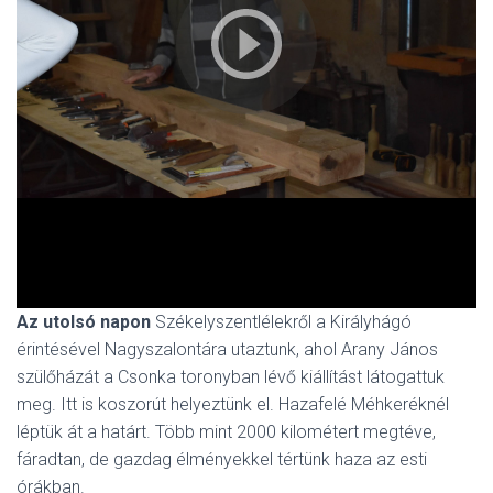
Az utolsó napon
Székelyszentlélekről a Királyhágó
érintésével Nagyszalontára utaztunk, ahol Arany János
szülőházát a Csonka toronyban lévő kiállítást látogattuk
meg. Itt is koszorút helyeztünk el. Hazafelé Méhkeréknél
léptük át a határt. Több mint 2000 kilométert megtéve,
fáradtan, de gazdag élményekkel tértünk haza az esti
órákban.