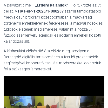
A pályázat címe –
„Erdélyi kalandok”
– jól tükrözte az út
célját. A
HAT-KP-1-2025/1-000237
számú támogatásból
megvalósult program középpontjában a magyarság
történelmi emlékhelyeinek felkeresése, a magyar hősök és
tudósok életének megismerése, valamint a hozzájuk
fűződő események, legendák és irodalmi emlékek közötti
kalandozás állt.
A kirándulást előkészítő óra előzte meg, amelyen a
Barangoló digitális tartalomtár és a tanulói prezentációk
segítségével kooperatív tanulási módszerekkel dolgoztuk
fel a szükséges ismereteket.