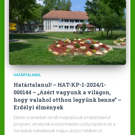
HATÁRTALANUL
Határtalanul! – HAT-KP-1-2024/1-
000144 – „Azért vagyunk a világon,
hogy valahol otthon legyünk benne” –
Erdélyi élmények
Ebben a tanévben ismét megvalósult a Határtalanul!
program, amelynek köszönhetően csólyospálosi és a
forráskúti hetedikesek május utolsó hetében öt