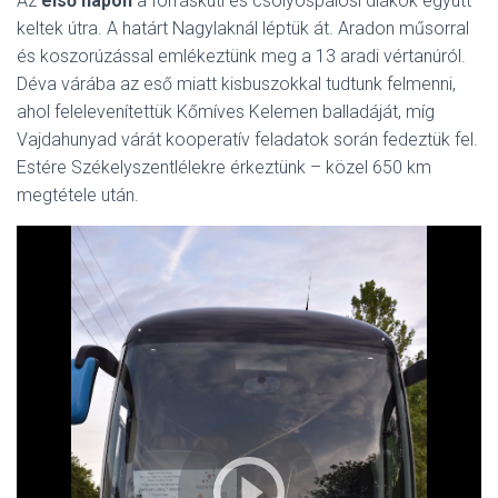
Az
első napon
a forráskúti és csólyospálosi diákok együtt
keltek útra. A határt Nagylaknál léptük át. Aradon műsorral
és koszorúzással emlékeztünk meg a 13 aradi vértanúról.
Déva várába az eső miatt kisbuszokkal tudtunk felmenni,
ahol felelevenítettük Kőmíves Kelemen balladáját, míg
Vajdahunyad várát kooperatív feladatok során fedeztük fel.
Estére Székelyszentlélekre érkeztünk – közel 650 km
megtétele után.