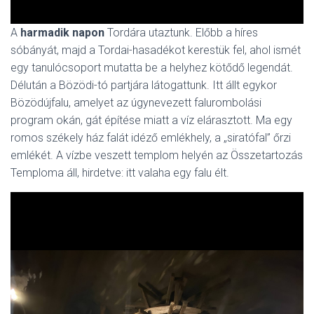
A
harmadik napon
Tordára utaztunk. Előbb a híres
sóbányát, majd a Tordai-hasadékot kerestük fel, ahol ismét
egy tanulócsoport mutatta be a helyhez kötődő legendát.
Délután a Bözödi-tó partjára látogattunk. Itt állt egykor
Bözödújfalu, amelyet az úgynevezett falurombolási
program okán, gát építése miatt a víz elárasztott. Ma egy
romos székely ház falát idéző emlékhely, a „siratófal” őrzi
emlékét. A vízbe veszett templom helyén az Összetartozás
Temploma áll, hirdetve: itt valaha egy falu élt.