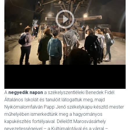
A
negyedik napon
a székelyszentléleki Benedek Fidél
Általános Iskolát és tanulóit látogattuk meg, majd
Nyikómalomfalván Papp Jenő székelykapu-készítő mester
műhelyében ismerkedtünk meg a hagyományos
kapukészítés fortélyaival. Délelőtt Marosvásárhely
nevezetességeivel – a Kultúrpalotával és a várral –