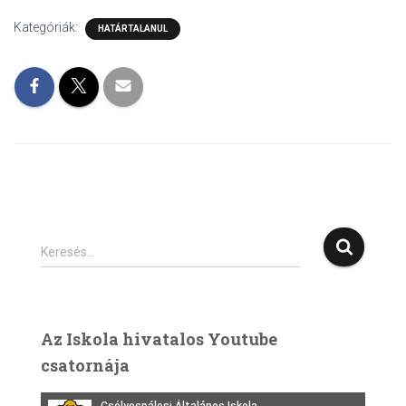
Kategóriák:
HATÁRTALANUL
K
Keresés…
e
r
e
s
Az Iskola hivatalos Youtube
é
csatornája
s
: